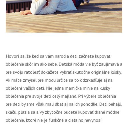
Hovorí sa, že keď sa vám narodia deti začnete kupovať
oblečenie skôr im ako sebe. Detská móda vie byť zaujímavá a
pre svoju ratolesť dokážete vybrať skutočne originálne kúsky.
Ak máte zmysel pre módu určite sa to odzrkadľuje aj na
oblečení vašich detí. Nie jedna mamička minie na kúsky
oblečenia pre svoje deti celý majland. Pri výbere oblečenia
pre deti by sme však mali dbať aj na ich pohodlie. Deti behajú,
skáču, plazia sa a vy zbytočne budete kupovať drahé módne
oblečenie, ktoré nie je funkčné a dieťa ho nevynosí.