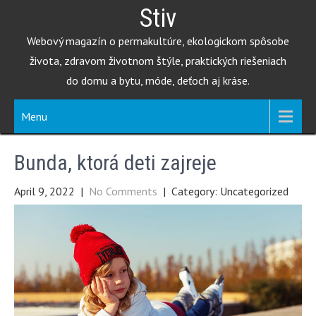
Skip
Stiv
to
Webový magazín o permakultúre, ekologickom spôsobe
content
života, zdravom životnom štýle, praktických riešeniach
do domu a bytu, móde, deťoch aj kráse.
Menu
Bunda, ktorá deti zajreje
April 9, 2022
|
No Comments
| Category: Uncategorized