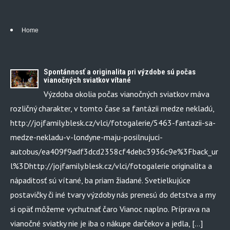
Home
Spontánnosť a originalita pri výzdobe sú počas
vianočných sviatkov vítané
Výzdoba okolia počas vianočných sviatkov máva
rozličný charakter, v tomto čase sa fantázii medze nekladú,
http://jojfamily.blesk.cz/vlci/fotogalerie/5463-fantazii-sa-
medze-nekladu-v-londyne-maju-posilnujuci-
autobus/ea409f9adf3dcd2358cf4debc3936c9e%3Fback_ur
l%3Dhttp://jojfamily.blesk.cz/vlci/fotogalerie originalita a
nápaditosť sú vítané, ba priam žiadané. Svetielkujúce
postavičky či iné tvary výzdoby nás prenesú do detstva a my
si opäť môžeme vychutnať čaro Vianoc naplno. Príprava na
vianočné sviatky nie je iba o nákupe darčekov a jedla, […]