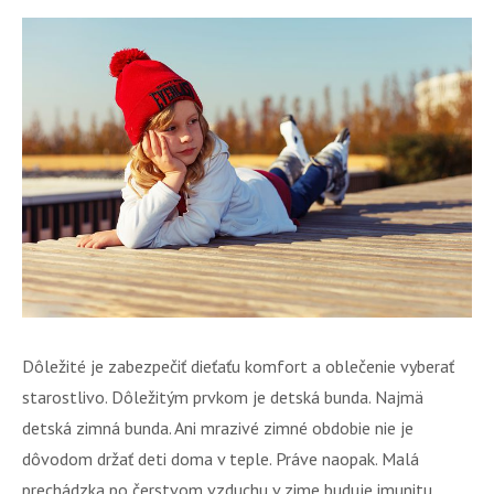
Dôležité je zabezpečiť dieťaťu komfort a oblečenie vyberať
starostlivo. Dôležitým prvkom je detská bunda. Najmä
detská zimná bunda. Ani mrazivé zimné obdobie nie je
dôvodom držať deti doma v teple. Práve naopak. Malá
prechádzka po čerstvom vzduchu v zime buduje imunitu