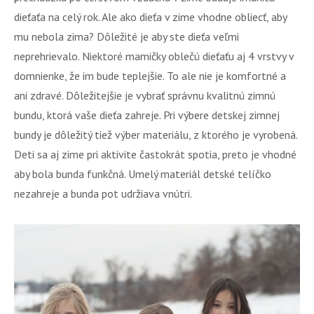
dieťaťa na celý rok. Ale ako dieťa v zime vhodne obliecť, aby
mu nebola zima? Dôležité je aby ste dieťa veľmi
neprehrievalo. Niektoré mamičky oblečú dieťaťu aj 4 vrstvy v
domnienke, že im bude teplejšie. To ale nie je komfortné a
ani zdravé. Dôležitejšie je vybrať správnu kvalitnú zimnú
bundu, ktorá vaše dieťa zahreje. Pri výbere detskej zimnej
bundy je dôležitý tiež výber materiálu, z ktorého je vyrobená.
Deti sa aj zime pri aktivite častokrát spotia, preto je vhodné
aby bola bunda funkčná. Umelý materiál detské telíčko
nezahreje a bunda pot udržiava vnútri.