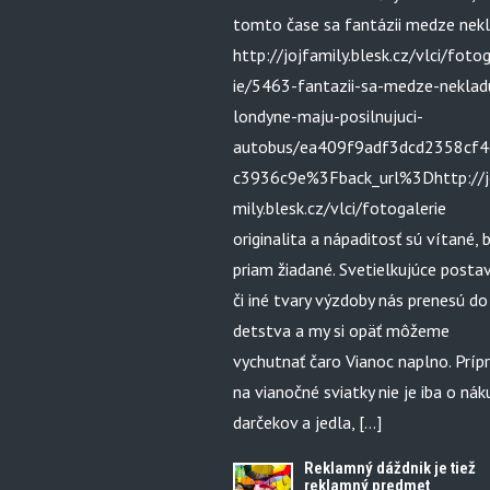
tomto čase sa fantázii medze nekl
http://jojfamily.blesk.cz/vlci/foto
ie/5463-fantazii-sa-medze-neklad
londyne-maju-posilnujuci-
autobus/ea409f9adf3dcd2358cf4
c3936c9e%3Fback_url%3Dhttp://j
mily.blesk.cz/vlci/fotogalerie
originalita a nápaditosť sú vítané, 
priam žiadané. Svetielkujúce postav
či iné tvary výzdoby nás prenesú do
detstva a my si opäť môžeme
vychutnať čaro Vianoc naplno. Príp
na vianočné sviatky nie je iba o ná
darčekov a jedla, […]
Reklamný dáždnik je tiež
reklamný predmet