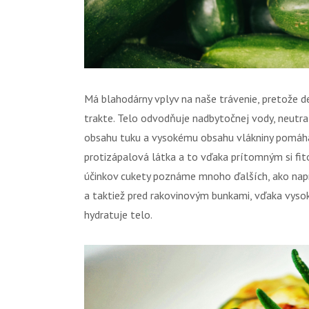
Má blahodárny vplyv na naše trávenie, pretože d
trakte. Telo odvodňuje nadbytočnej vody, neutral
obsahu tuku a vysokému obsahu vlákniny pomáha u
protizápalová látka a to vďaka prítomným si f
účinkov cukety poznáme mnoho ďalších, ako naprí
a taktiež pred rakovinovým bunkami, vďaka vyso
hydratuje telo.