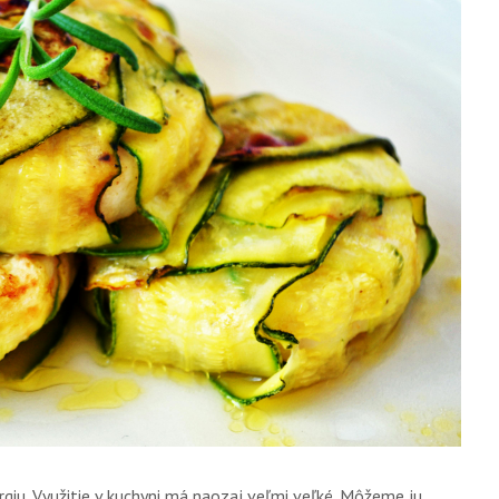
rgiu. Využitie v kuchyni má naozaj veľmi veľké. Môžeme ju