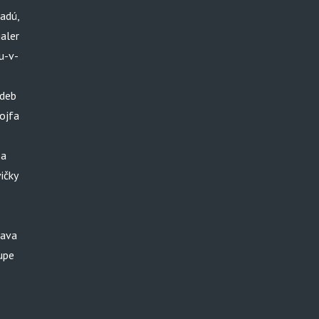
adú,
galer
u-v-
deb
ojfa
ba
ičky
rava
kupe