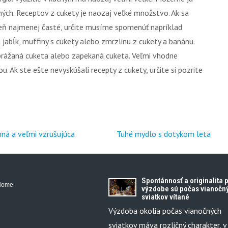
aných. Receptov z cukety je naozaj veľké množstvo. Ak sa
eň najmenej časté, určite musíme spomenúť napríklad
 jabĺk, muffiny s cukety alebo zmrzlinu z cukety a banánu.
yprážaná cuketa alebo zapekaná cuketa. Veľmi vhodne
. Ak ste ešte nevyskúšali recepty z cukety, určite si pozrite
mná a veľmi vzrušujúca
Tuhé mydlo s dotykom leta
Spontánnosť a originalita p
Home
výzdobe sú počas vianočn
sviatkov vítané
Výzdoba okolia počas vianočných
sviatkov máva rozličný charakter, v