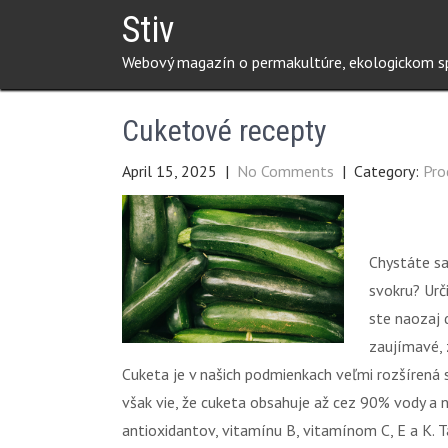
Skip
Stiv
to
Webový magazín o permakultúre, ekologickom spô
content
Cuketové recepty
April 15, 2025
|
No Comments
| Category:
Pro
Chystáte sa
svokru? Urč
ste naozaj 
zaujímavé, 
Cuketa je v našich podmienkach veľmi rozšírená s
však vie, že cuketa obsahuje až cez 90% vody a 
antioxidantov, vitamínu B, vitamínom C, E a K. T