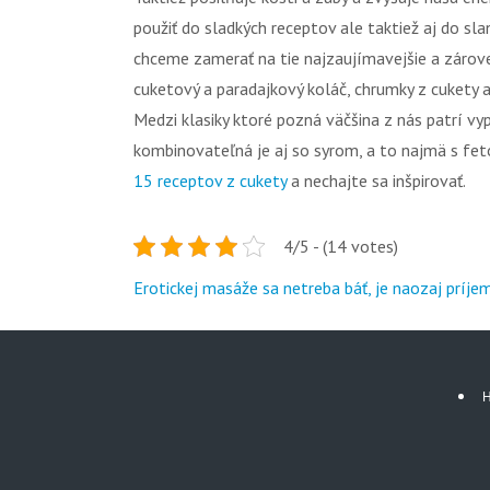
použiť do sladkých receptov ale taktiež aj do sl
chceme zamerať na tie najzaujímavejšie a zárov
cuketový a paradajkový koláč, chrumky z cukety a
Medzi klasiky ktoré pozná väčšina z nás patrí v
kombinovateľná je aj so syrom, a to najmä s fetou
15 receptov z cukety
a nechajte sa inšpirovať.
4/5 - (14 votes)
Post
Erotickej masáže sa netreba báť, je naozaj príje
navigation