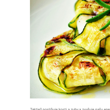
Taktiež posilňuje kosti a zuby a zvyšuje našu ene