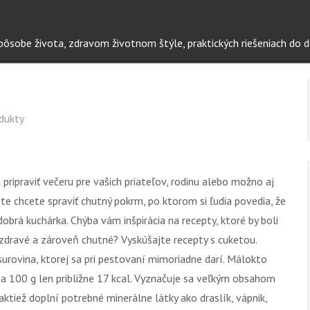
sobe života, zdravom životnom štýle, praktických riešeniach do do
dukty
 pripraviť večeru pre vašich priateľov, rodinu alebo možno aj
ite chcete spraviť chutný pokrm, po ktorom si ľudia povedia, že
dobrá kuchárka. Chýba vám inšpirácia na recepty, ktoré by boli
zdravé a zároveň chutné? Vyskúšajte recepty s cuketou.
urovina, ktorej sa pri pestovaní mimoriadne darí. Málokto
na 100 g len približne 17 kcal. Vyznačuje sa veľkým obsahom
aktiež doplní potrebné minerálne látky ako draslík, vápnik,