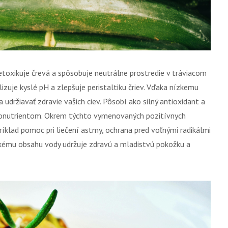
etoxikuje črevá a spôsobuje neutrálne prostredie v tráviacom
izuje kyslé pH a zlepšuje peristaltiku čriev. Vďaka nízkemu
držiavať zdravie vašich ciev. Pôsobí ako silný antioxidant a
itonutrientom. Okrem týchto vymenovaných pozitívnych
klad pomoc pri liečení astmy, ochrana pred voľnými radikálmi
kému obsahu vody udržuje zdravú a mladistvú pokožku a