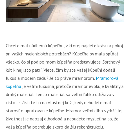
Chcete mať nádhernú kúpeľňu, v ktorej nájdete krásu a pokoj
pri vašich hygienických potrebách? Kúpeľňa by mala spĺňať
všetko, čo si pod pojmom kúpeľňa predstavujete. Sprchový
kút k nej isto patrí. Viete, čím by ste vašej kúpeľni dodali
luxus a modernizáciu? Je to práve mramorom.
Mramorová
kúpeľňa
je veľmi luxusná, pretože mramor evokuje kvalitný a
drahý materiál. Tento materiál sa veľmi ľahko udržiava v
čistote. Zistíte to na vlastnej koži, kedy nebudete mať
starosť o upratovanie kúpeľne. Mramor veľmi dlho vydrží. Jej
životnosť je naozaj dlhodobá a nebudete myslieť na to, že
vaša kúpeľňa potrebuje skoro ďalšiu rekonštrukciu.