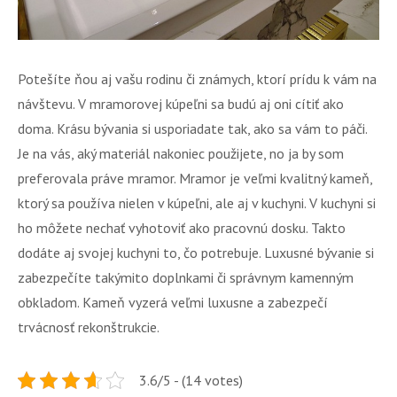
Potešíte ňou aj vašu rodinu či známych, ktorí prídu k vám na
návštevu. V mramorovej kúpeľni sa budú aj oni cítiť ako
doma. Krásu bývania si usporiadate tak, ako sa vám to páči.
Je na vás, aký materiál nakoniec použijete, no ja by som
preferovala práve mramor. Mramor je veľmi kvalitný kameň,
ktorý sa používa nielen v kúpeľni, ale aj v kuchyni. V kuchyni si
ho môžete nechať vyhotoviť ako pracovnú dosku. Takto
dodáte aj svojej kuchyni to, čo potrebuje. Luxusné bývanie si
zabezpečíte takýmito doplnkami či správnym kamenným
obkladom. Kameň vyzerá veľmi luxusne a zabezpečí
trvácnosť rekonštrukcie.
3.6/5 - (14 votes)