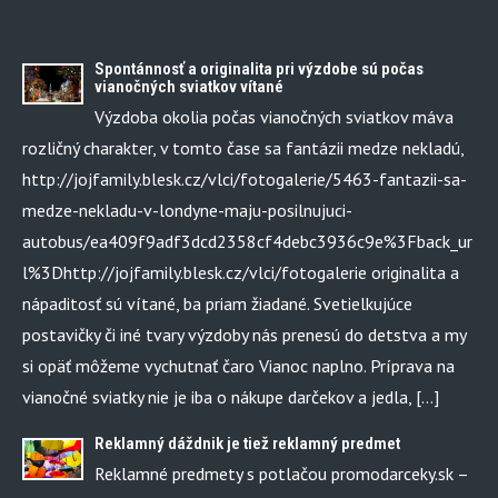
Spontánnosť a originalita pri výzdobe sú počas
vianočných sviatkov vítané
Výzdoba okolia počas vianočných sviatkov máva
rozličný charakter, v tomto čase sa fantázii medze nekladú,
http://jojfamily.blesk.cz/vlci/fotogalerie/5463-fantazii-sa-
medze-nekladu-v-londyne-maju-posilnujuci-
autobus/ea409f9adf3dcd2358cf4debc3936c9e%3Fback_ur
l%3Dhttp://jojfamily.blesk.cz/vlci/fotogalerie originalita a
nápaditosť sú vítané, ba priam žiadané. Svetielkujúce
postavičky či iné tvary výzdoby nás prenesú do detstva a my
si opäť môžeme vychutnať čaro Vianoc naplno. Príprava na
vianočné sviatky nie je iba o nákupe darčekov a jedla, […]
Reklamný dáždnik je tiež reklamný predmet
Reklamné predmety s potlačou promodarceky.sk –