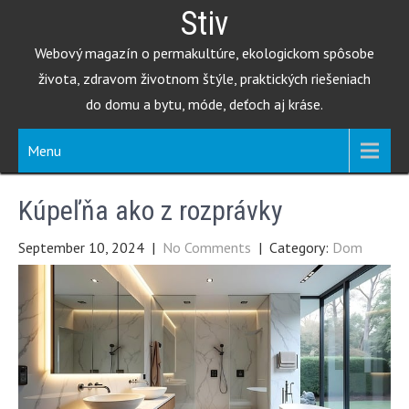
Skip
Stiv
to
Webový magazín o permakultúre, ekologickom spôsobe
content
života, zdravom životnom štýle, praktických riešeniach
do domu a bytu, móde, deťoch aj kráse.
Menu
Kúpeľňa ako z rozprávky
September 10, 2024
|
No Comments
| Category:
Dom