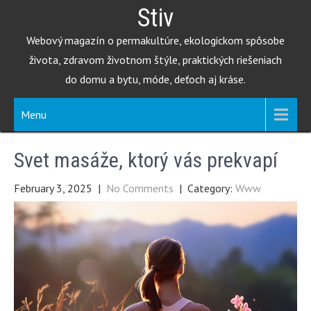
Skip
Stiv
to
Webový magazín o permakultúre, ekologickom spôsobe
content
života, zdravom životnom štýle, praktických riešeniach
do domu a bytu, móde, deťoch aj kráse.
Menu
Svet masáže, ktorý vás prekvapí
February 3, 2025
|
No Comments
| Category:
Www