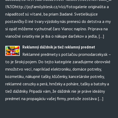
l%3Dhttp://jojfamily.blesk.cz/vlci/fotogalerie originalita a
nápaditosť sú vítané, ba priam žiadané. Svetielkujúce
postavičky či iné tvary výzdoby nás prenesú do detstva a my
si opäť môžeme vychutnať čaro Vianoc naplno. Príprava na
vianočné sviatky nie je iba o nákupe darčekov a jedla, […]
Reklamný dáždnik je tiež reklamný predmet
Reklamné predmety s potlačou promodarceky.sk –
to je široký pojem. Do tejto kategórie zaraďujeme obrovské
množstvo vecí, napríklad elektroniku, domáce potreby,
kozmetiku, nákupné tašky, kľúčenky, kancelárske potreby,
reklamné ceruzky a perá, hrnčeky a poháre, tašky a batohy a
tiež dáždniky. Pripadá vám, že dáždnik nie je práve ideálny
predmet na propagáciu vašej firmy, pretože zostáva […]