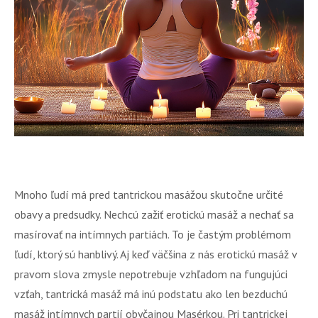
Mnoho ľudí má pred tantrickou masážou skutočne určité
obavy a predsudky. Nechcú zažiť erotickú masáž a nechať sa
masírovať na intímnych partiách. To je častým problémom
ľudí, ktorý sú hanblivý. Aj keď väčšina z nás erotickú masáž v
pravom slova zmysle nepotrebuje vzhľadom na fungujúci
vzťah, tantrická masáž má inú podstatu ako len bezduchú
masáž intímnych partií obyčajnou Masérkou. Pri tantrickej