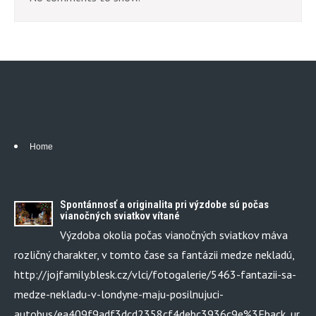
Home
Spontánnosť a originalita pri výzdobe sú počas
vianočných sviatkov vítané
Výzdoba okolia počas vianočných sviatkov máva
rozličný charakter, v tomto čase sa fantázii medze nekladú,
http://jojfamily.blesk.cz/vlci/fotogalerie/5463-fantazii-sa-
medze-nekladu-v-londyne-maju-posilnujuci-
autobus/ea409f9adf3dcd2358cf4debc3936c9e%3Fback_ur