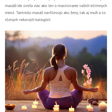
masáži ide oveľa viac ako len o masírovanie vašich intímnych
miest. Tantrickú masáž navštevujú ako ženy, tak aj muži a to
rôznych vekových kategórií.