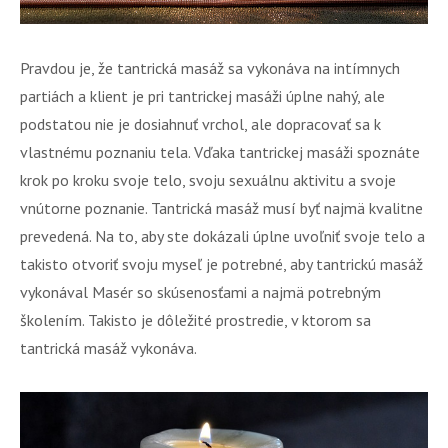
Pravdou je, že tantrická masáž sa vykonáva na intímnych
partiách a klient je pri tantrickej masáži úplne nahý, ale
podstatou nie je dosiahnuť vrchol, ale dopracovať sa k
vlastnému poznaniu tela. Vďaka tantrickej masáži spoznáte
krok po kroku svoje telo, svoju sexuálnu aktivitu a svoje
vnútorne poznanie.
Tantrická masáž musí byť najmä kvalitne
prevedená. Na to, aby ste dokázali úplne uvoľniť svoje telo a
takisto otvoriť svoju myseľ je potrebné, aby tantrickú masáž
vykonával Masér so skúsenosťami a najmä potrebným
školením. Takisto je dôležité prostredie, v ktorom sa
tantrická masáž vykonáva.