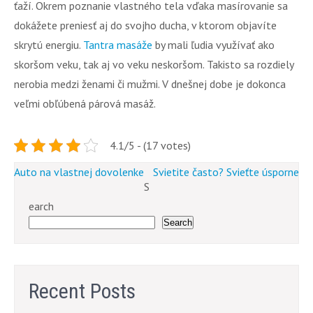
ťaží. Okrem poznanie vlastného tela vďaka masírovanie sa
dokážete preniesť aj do svojho ducha, v ktorom objavíte
skrytú energiu.
Tantra masáže
by mali ľudia využívať ako
skoršom veku, tak aj vo veku neskoršom. Takisto sa rozdiely
nerobia medzi ženami či mužmi. V dnešnej dobe je dokonca
veľmi obľúbená párová masáž.
4.1/5 - (17 votes)
Post
Auto na vlastnej dovolenke
Svietite často? Svieťte úsporne
S
navigation
earch
Search
Recent Posts