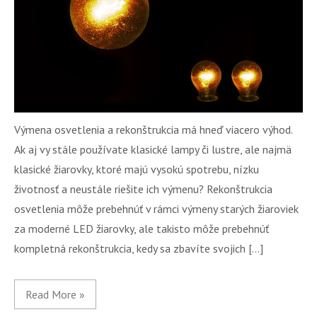
Výmena osvetlenia a rekonštrukcia má hneď viacero výhod.
Ak aj vy stále používate klasické lampy či lustre, ale najmä
klasické žiarovky, ktoré majú vysokú spotrebu, nízku
životnosť a neustále riešite ich výmenu? Rekonštrukcia
osvetlenia môže prebehnúť v rámci výmeny starých žiaroviek
za moderné LED žiarovky, ale takisto môže prebehnúť
kompletná rekonštrukcia, kedy sa zbavíte svojich […]
Read More »