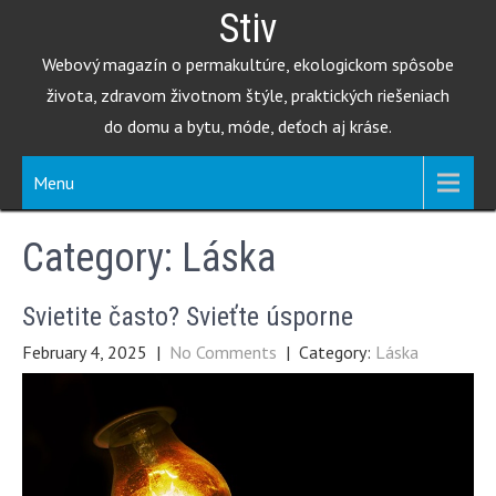
Skip
Stiv
to
Webový magazín o permakultúre, ekologickom spôsobe
content
života, zdravom životnom štýle, praktických riešeniach
do domu a bytu, móde, deťoch aj kráse.
Menu
Category:
Láska
Svietite často? Svieťte úsporne
February 4, 2025
|
No Comments
| Category:
Láska