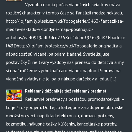
Výzdoba okolia počas vianočných sviatkov máva
rozličný charakter, v tomto čase sa fantázii medze nekladú,
http://jojfamily.blesk.cz/vlci/fotogalerie/5463-fantazii-sa-
medze-nekladu-v-londyne-maju-posilnujuci-
autobus/ea409f9adf3dcd2358cf4debc3936c9e%3Fback_ur
l%3Dhttp://jojfamily.blesk.cz/vlci/fotogalerie originalita a
nápaditosť sú vítané, ba priam žiadané. Svetielkujúce
postavičky či iné tvary výzdoby nás prenesú do detstva a my
si opäť môžeme vychutnať čaro Vianoc naplno. Príprava na
vianočné sviatky nie je iba o nákupe darčekov a jedla, […]
Reklamný dáždnik je tiež reklamný predmet
Reklamné predmety s potlačou promodarceky.sk –
to je široký pojem. Do tejto kategórie zaraďujeme obrovské
množstvo vecí, napríklad elektroniku, domáce potreby,
kozmetiku, nákupné tašky, kľúčenky, kancelárske potreby,
reklamné ceruzky a perá, hrnčeky a poháre, tašky a batohy a