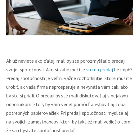
Ak už neviete ako ďalej, mali by ste porozmýšľať o predaji
svojej spoločnosti. Ako si zabezpečíte
sro na predaj
bez dph?
Predaj spoločnosti je veľmi vážne rozhodnutie, ktoré musíte
urobiť, ak vaša firma neprosperuje a nevynáša vám tak, ako
by ste si priali. O predaji by ste mali diskutovať aj s nejakým
odborníkom, ktorý by vám vedel pomôcť a vybaviť aj zopár
potrebných papierovačiek. Pri predaji spoločnosti myslite aj
na svojich zamestnancov, ktorí by taktiež mali vedieť o tom,
že sa chystáte spoločnosť predať.