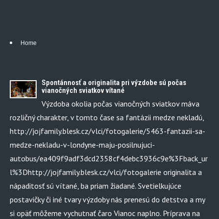
Home
Spontánnosť a originalita pri výzdobe sú počas
vianočných sviatkov vítané
Výzdoba okolia počas vianočných sviatkov máva
rozličný charakter, v tomto čase sa fantázii medze nekladú,
http://jojfamily.blesk.cz/vlci/fotogalerie/5463-fantazii-sa-
medze-nekladu-v-londyne-maju-posilnujuci-
autobus/ea409f9adf3dcd2358cf4debc3936c9e%3Fback_ur
l%3Dhttp://jojfamily.blesk.cz/vlci/fotogalerie originalita a
nápaditosť sú vítané, ba priam žiadané. Svetielkujúce
postavičky či iné tvary výzdoby nás prenesú do detstva a my
si opäť môžeme vychutnať čaro Vianoc naplno. Príprava na