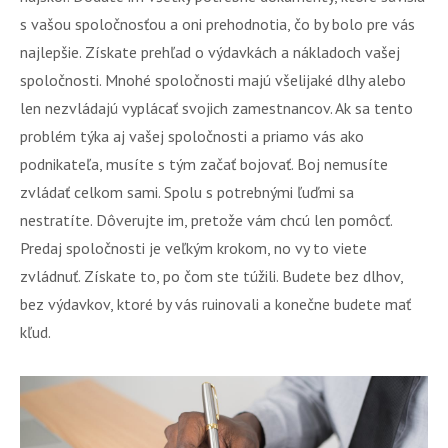
s vašou spoločnosťou a oni prehodnotia, čo by bolo pre vás
najlepšie. Získate prehľad o výdavkách a nákladoch vašej
spoločnosti. Mnohé spoločnosti majú všelijaké dlhy alebo
len nezvládajú vyplácať svojich zamestnancov. Ak sa tento
problém týka aj vašej spoločnosti a priamo vás ako
podnikateľa, musíte s tým začať bojovať. Boj nemusíte
zvládať celkom sami. Spolu s potrebnými ľuďmi sa
nestratíte. Dôverujte im, pretože vám chcú len pomôcť.
Predaj spoločnosti je veľkým krokom, no vy to viete
zvládnuť. Získate to, po čom ste túžili. Budete bez dlhov,
bez výdavkov, ktoré by vás ruinovali a konečne budete mať
kľud.