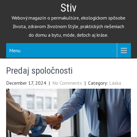
Skip
Stiv
to
Webový magazín o permakultúre, ekologickom spôsobe
content
života, zdravom životnom štýle, praktických riešeniach
do domu a bytu, móde, deťoch aj kráse.
Menu
Predaj spoločnosti
December 17, 2024
|
No Comments
| Category:
Láska