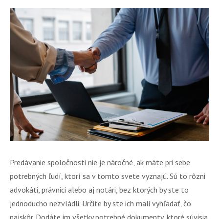
Predávanie spoločnosti nie je náročné, ak máte pri sebe
potrebných ľudí, ktorí sa v tomto svete vyznajú. Sú to rôzni
advokáti, právnici alebo aj notári, bez ktorých by ste to
jednoducho nezvládli. Určite by ste ich mali vyhľadať, čo
najskôr. Dodáte im všetky potrebné dokumenty, ktoré súvisia