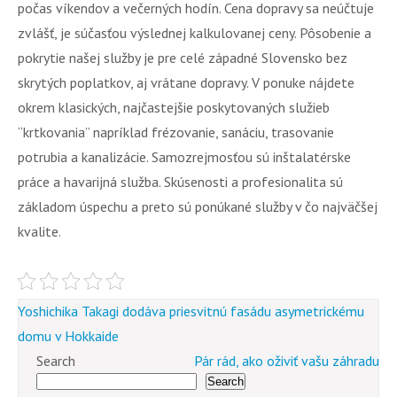
počas víkendov a večerných hodín. Cena dopravy sa neúčtuje
zvlášť, je súčasťou výslednej kalkulovanej ceny. Pôsobenie a
pokrytie našej služby je pre celé západné Slovensko bez
skrytých poplatkov, aj vrátane dopravy. V ponuke nájdete
okrem klasických, najčastejšie poskytovaných služieb
“krtkovania” napríklad frézovanie, sanáciu, trasovanie
potrubia a kanalizácie. Samozrejmosťou sú inštalatérske
práce a havarijná služba. Skúsenosti a profesionalita sú
základom úspechu a preto sú ponúkané služby v čo najväčšej
kvalite.
Post
Yoshichika Takagi dodáva priesvitnú fasádu asymetrickému
navigation
domu v Hokkaide
Search
Pár rád, ako oživiť vašu záhradu
Search