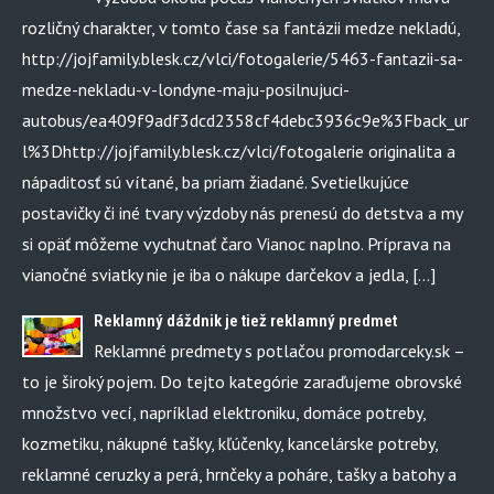
rozličný charakter, v tomto čase sa fantázii medze nekladú,
http://jojfamily.blesk.cz/vlci/fotogalerie/5463-fantazii-sa-
medze-nekladu-v-londyne-maju-posilnujuci-
autobus/ea409f9adf3dcd2358cf4debc3936c9e%3Fback_ur
l%3Dhttp://jojfamily.blesk.cz/vlci/fotogalerie originalita a
nápaditosť sú vítané, ba priam žiadané. Svetielkujúce
postavičky či iné tvary výzdoby nás prenesú do detstva a my
si opäť môžeme vychutnať čaro Vianoc naplno. Príprava na
vianočné sviatky nie je iba o nákupe darčekov a jedla, […]
Reklamný dáždnik je tiež reklamný predmet
Reklamné predmety s potlačou promodarceky.sk –
to je široký pojem. Do tejto kategórie zaraďujeme obrovské
množstvo vecí, napríklad elektroniku, domáce potreby,
kozmetiku, nákupné tašky, kľúčenky, kancelárske potreby,
reklamné ceruzky a perá, hrnčeky a poháre, tašky a batohy a