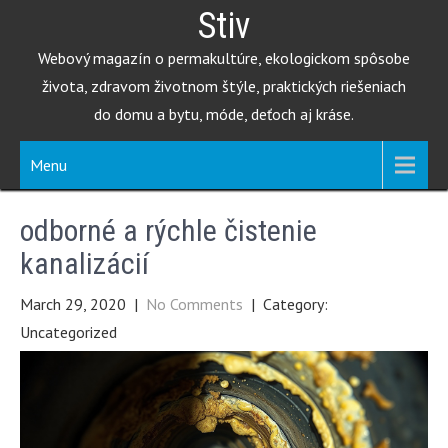
Skip
Stiv
to
Webový magazín o permakultúre, ekologickom spôsobe
content
života, zdravom životnom štýle, praktických riešeniach
do domu a bytu, móde, deťoch aj kráse.
Menu
odborné a rýchle čistenie
kanalizácií
March 29, 2020
|
No Comments
| Category:
Uncategorized