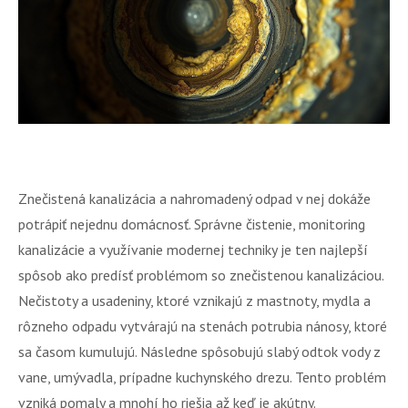
Znečistená kanalizácia a nahromadený odpad v nej dokáže
potrápiť nejednu domácnosť. Správne čistenie, monitoring
kanalizácie a využívanie modernej techniky je ten najlepší
spôsob ako predísť problémom so znečistenou kanalizáciou.
Nečistoty a usadeniny, ktoré vznikajú z mastnoty, mydla a
rôzneho odpadu vytvárajú na stenách potrubia nánosy, ktoré
sa časom kumulujú. Následne spôsobujú slabý odtok vody z
vane, umývadla, prípadne kuchynského drezu. Tento problém
vzniká pomaly a mnohí ho riešia až keď je akútny.