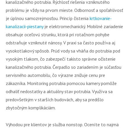
kanalizačného potrubia. Rýchlosť riešenia vzniknutého
problému je vždy na prvom mieste. Odbornosť a spoľahlivosť
je úplnou samozrejmosťou. Princíp čistenia
krtkovanie-
kanalizacii-piestany
je elektromechanický. Mobilné zariadenie
obsahuje oceľovú strunku, ktorá pri rotačnom pohybe
odstraňuje vzniknuté nánosy. V praxi sa často používa aj
vysokotlakový spôsob. Prúd vody sa vháňa do potrubia pod
vysokým tlakom, čo zabezpečí takisto správne očistenie
kanalizačného potrubia. Čerpadlo so zariadením je súčasťou
servisného automobilu, čo výrazne znižuje cenu pre
zákazníka. Monitoring potrubia pomocou kamery pomôže
odhaliť nedostatky a aktuálny stav potrubia. Využíva sa
predovšetkým v starších budovách, aby sa predišlo
zbytočným komplikáciám.
Výhodou pre klientov je služba nonstop. Oceníte to najmä