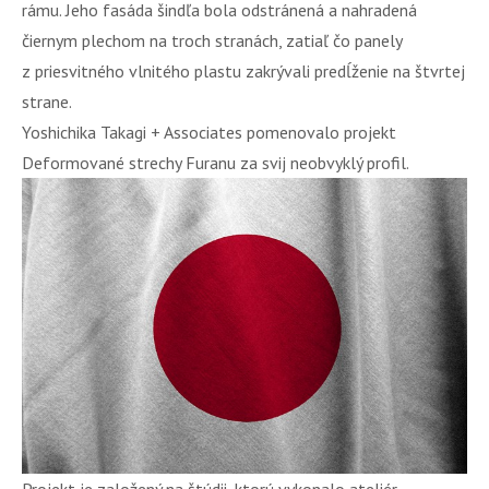
rámu. Jeho fasáda šindľa bola odstránená a nahradená
čiernym plechom na troch stranách, zatiaľ čo panely
z priesvitného vlnitého plastu zakrývali predĺženie na štvrtej
strane.
Yoshichika Takagi + Associates pomenovalo projekt
Deformované strechy Furanu za svij neobvyklý profil.
Projekt je založený na štúdii, ktorú vykonalo ateliér