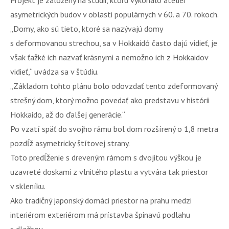
asymetrických budov v oblasti populárnych v 60. a 70. rokoch.
„Domy, ako sú tieto, ktoré sa nazývajú domy
s deformovanou strechou, sa v Hokkaidó často dajú vidieť, je
však ťažké ich nazvať krásnymi a nemožno ich z Hokkaidov
vidieť,“ uvádza sa v štúdiu.
„Základom tohto plánu bolo odovzdať tento zdeformovaný
strešný dom, ktorý možno povedať ako predstavu v histórii
Hokkaido, až do ďalšej generácie.“
Po vzatí späť do svojho rámu bol dom rozšírený o 1,8 metra
pozdĺž asymetricky štítovej strany.
Toto predĺženie s dreveným rámom s dvojitou výškou je
uzavreté doskami z vlnitého plastu a vytvára tak priestor
v skleníku.
Ako tradičný japonský domáci priestor na prahu medzi
interiérom exteriérom má prístavba špinavú podlahu
s dlažbou.