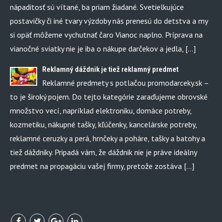
nápaditosť sú vítané, ba priam žiadané. Svetielkujúce
postavičky či iné tvary výzdoby nás prenesú do detstva a my
si opäť môžeme vychutnať čaro Vianoc naplno. Príprava na
vianočné sviatky nie je iba o nákupe darčekov a jedla, […]
Reklamný dáždnik je tiež reklamný predmet
Reklamné predmety s potlačou promodarceky.sk –
to je široký pojem. Do tejto kategórie zaraďujeme obrovské
množstvo vecí, napríklad elektroniku, domáce potreby,
kozmetiku, nákupné tašky, kľúčenky, kancelárske potreby,
reklamné ceruzky a perá, hrnčeky a poháre, tašky a batohy a
tiež dáždniky. Pripadá vám, že dáždnik nie je práve ideálny
predmet na propagáciu vašej firmy, pretože zostáva […]