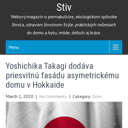
Skip
Stiv
to
Webový magazín o permakultúre, ekologickom spôsobe
content
života, zdravom životnom štýle, praktických riešeniach
do domu a bytu, móde, deťoch aj kráse.
Menu
Yoshichika Takagi dodáva
priesvitnú fasádu asymetrickému
domu v Hokkaide
March 1, 2020
|
No Comments
| Category:
Dom