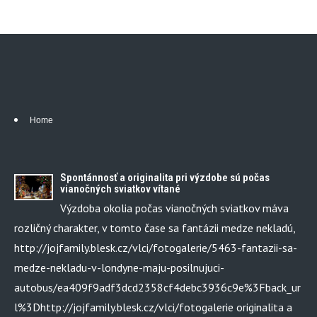
Home
Spontánnosť a originalita pri výzdobe sú počas
vianočných sviatkov vítané
Výzdoba okolia počas vianočných sviatkov máva
rozličný charakter, v tomto čase sa fantázii medze nekladú,
http://jojfamily.blesk.cz/vlci/fotogalerie/5463-fantazii-sa-
medze-nekladu-v-londyne-maju-posilnujuci-
autobus/ea409f9adf3dcd2358cf4debc3936c9e%3Fback_ur
l%3Dhttp://jojfamily.blesk.cz/vlci/fotogalerie originalita a