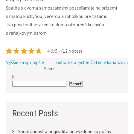
Spálňa s dvoma samostatnými posteľami je na prízemí
s malou kuchyňou, večerou a rohožkou pre tatami.
Na poschodí je v centre domu otvorená kuchyňa
s raňajkovým barom.
4.6/5 - (12 votes)
Post
Vyššie sa spí lepšie
odborné a rýchle čistenie kanalizácií
Searc
navigation
h
Search
Recent Posts
Spontánnosť a originalita pri výzdobe sú počas